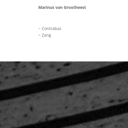
Marinus van Grootheest
~ Contrabas
~ Zang