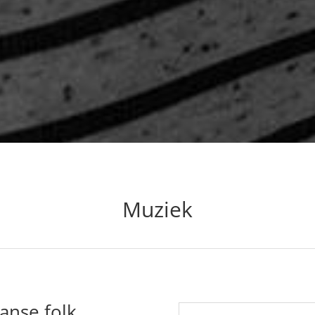
Muziek
anse folk