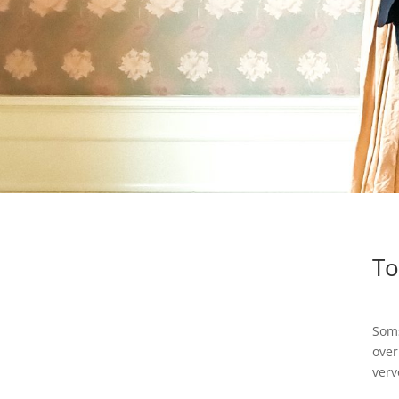
To
Soms
over
verv