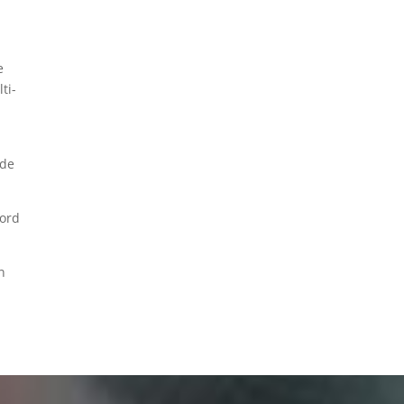
e
ti-
 de
oord
n