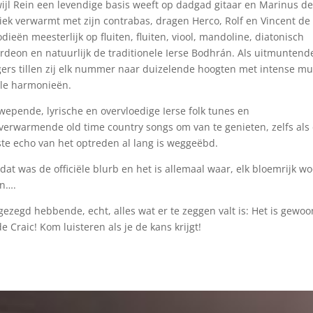
ijl Rein een levendige basis weeft op dadgad gitaar en
Marinus de
ek verwarmt met zijn contrabas, dragen Herco, Rolf en Vincent de
dieën meesterlijk op fluiten, fluiten, viool, mandoline, diatonisch
rdeon en natuurlijk de traditionele Ierse Bodhrán. Als uitmuntend
ers tillen zij elk nummer naar duizelende hoogten met intense mul
le harmonieën.
epende, lyrische en overvloedige Ierse folk tunes en
verwarmende old time country songs om van te genieten, zelfs als
ste echo van het optreden al lang is weggeëbd.
dat was de officiële blurb en het is allemaal waar, elk bloemrijk w
an….
gezegd hebbende, echt, alles wat er te zeggen valt is: Het is gewoo
e Craic! Kom luisteren als je de kans krijgt!