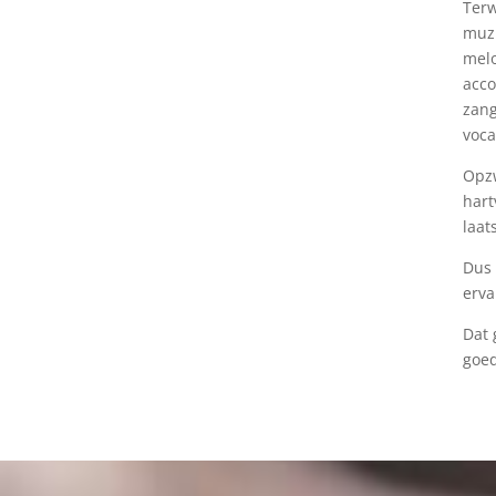
Terw
muzi
melo
acco
zang
voca
Opzw
hart
laat
Dus 
erv
Dat 
goed